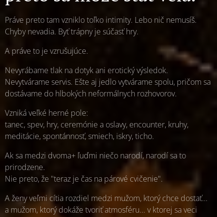
Práve preto tam vzniklo toľko intimity. Lebo nič nemusíš.
Chyby nevadia. Byť trápny je súčasť hry.
A práve to je vzrušujúce.
Nevyrábame tlak na dotyk ani erotický výsledok.
Nevytvárame servis. Ešte aj jedlo vytvárame spolu, pričom sa
dostávame do hlbokých neformálnych rozhovorov.
Vzniká veľké herné pole:
tanec, spev, hry, ceremónie a oslavy, encounter, kruhy,
meditácie, spontánnosť, smiech, iskry, ticho.
Ak sa medzi dvoma+ ľuďmi niečo narodí, narodí sa to
prirodzene.
Nie preto, že "teraz je čas na párové cvičenie".
A ženy veľmi cítia rozdiel medzi mužom, ktorý chce dostať…
a mužom, ktorý dokáže tvoriť atmosféru... v ktorej sa veci