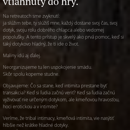
vtiahnutý do hry.
Na retreatoch sme zvyknutí:
ja slúžim tebe, ty slúžiš mne, každý dostane svoj čas, svoj
dotyk, svoju rolu dobrého chlapca alebo vedomej
popolušky. A tento prístup je skvelý ako prvá pomoc, keď si
taký dotykovo hladný, že ti ide o život.
Maliny idú aj ďalej.
Neorganizujeme tu len uspokojenie smädu.
Skôr spolu kopeme studne.
Objavujeme: Čo sa stane, keď intimita prestane byť
transakcia? Keď si ľudia začnú veriť? Keď sa ľudia začnú
vyživovať nie určeným dotykom, ale kmeňovou hravosťou,
hoci erotickou a v intimite?
Veríme, že tribal intimacy, kmeňová intimita, vie nasýtiť
hlbšie než krátke hladné dotyky.