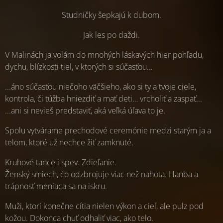
Studničky šepkajú k dubom.
Jak les po daždi.
V Malinách ja volám do mnohých láskavých hier pohľadu,
dychu, blízkosti tiel, v ktorých si súčasťou…
...áno súčasťou niečoho väčšieho, ako si ty a tvoje ciele,
kontrola, či túžba hniezdiť a mať deti… vrcholiť a zaspať...
...ani si nevieš predstaviť, aká veľká úľava to je.
Spolu vytvárame prechodové ceremónie medzi starým ja a
telom, ktoré už nechce žiť zamknuté.
Kruhové tance i spev. Zdieľanie.
Ženský smiech, čo odzbrojuje viac než nahota. Hanba a
trápnosť meniaca sa na iskru.
Muži, ktorí konečne cítia nielen výkon a cieľ, ale pulz pod
kožou. Dokonca chuť odhaliť viac, ako telo.