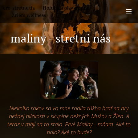
ero stretnutia 🕊 Holubica playground
🍎 Zriem wellness
maliny - stretni nás 🍓
Niekoľko rokov sa vo mne rodila túžba hrať sa hry
nežnej blízkosti v skupine nežných Mužov a Žien. A
teraz v máji sa to stalo. Prvé Maliny - mňam. Aké to
bolo? Aké to bude?