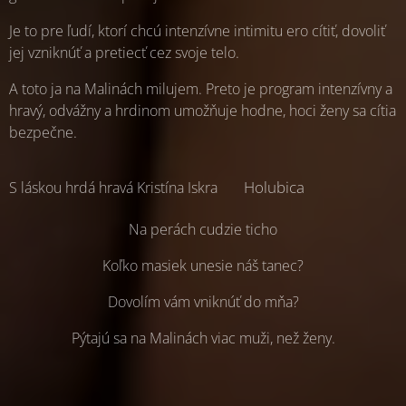
Je to pre ľudí, ktorí chcú intenzívne intimitu ero cítiť, dovoliť
jej vzniknúť a pretiecť cez svoje telo.
A toto ja na Malinách milujem. Preto je program intenzívny a
hravý, odvážny a hrdinom umožňuje hodne, hoci ženy sa cítia
bezpečne.
🕊
🔥
Holubica
S láskou hrdá hravá Kristína Iskra
Na perách cudzie ticho
Koľko masiek unesie náš tanec?
Dovolím vám vniknúť do mňa?
Pýtajú sa na Malinách viac muži, než ženy.