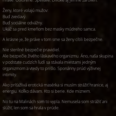
Ženy, ktoré volajú mužov:
Buď zvedavý.
Buď sociálne odvážny.
Ukáž sa pred kmeňom bez masky múdreho samca.
A krásne je, že práve v tom sme sa ženy cítili bezpečne.
Nie sterilné bezpečie pravidiel.
Ale bezpečie živého láskavého organizmu. Áno, naša skupina
v podstate cudzích ľudí sa stávala miestami jedným
organizmom a vtedy to prišlo. Sponánny prúd výživnej
intimity.
Ako príťažlivá erotická masérka si musím strážiť hranice, aj
energiu. Koľko dávam. Kto si berie. Kde miznem.
No tu na Malinách som to vypla. Nemusela som strážiť ani
slúžiť, len som sa hrala v prúde.