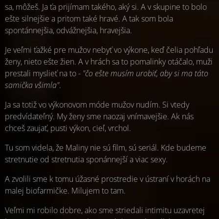
sa, môžeš. Ja ťa prijímam takého, aký si. A v skupine to bolo
ešte silnejšie a pritom také hravé. A tak som bola
spontánnejšia, odvážnejšia, hravejšia.
Je veľmi ťažké pre mužov nebyť vo výkone, keď čelia pohľadu
ženy, nieto ešte žien. A v hrách sa to pomalinky otáčalo, muži
prestali myslieť na to -
"čo ešte musím urobiť, aby si ma táto
samička všimla"
.
Ja sa totiž vo výkonovom móde mužov nudím. Si vtedy
predvídateľný. My ženy sme naozaj vnímavejšie. Ak nás
chceš zaujať, pusti výkon, cieľ, vrchol.
Tu som videla, že Maliny nie sú film, sú seriál. Kde budeme
stretnutie od stretnutia sponánnejší a viac sexy.
A zvolili sme k tomu úžasné prostredie v ústraní v horách na
malej biofarmičke. Milujem to tam.
Veľmi mi robilo dobre, ako sme striedali intimitu uzavretej