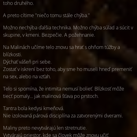
toho druhého.
A preto cítime "niečo tomu stále chýba."
Možno nechýba ďalšia technika. Možno chýba súlad a súcit v
skupine, v kmeni. Bezpečie. A požehnanie.
Na Malinách učíme telo znovu sa hrať s ohňom túžby a
blízkosti.
Dýchať vášeň pri sebe.
Zostať v iskrení bez toho, aby sme ho museli hneď premeniť
na sex, alebo na vzťah.
Telo si spomína, že intimita nemusí bolieť. Blízkosť môže
tiecť pomaly… jak malinová šťava po prstoch.
Tantra bola kedysi kmeňová.
Nie izolovaná párová disciplína za zatvorenými dverami.
Maliny preto nevytvárajú len stretnutie.
Vytvárajú priestor, kde sa človek môže znovu učiť: