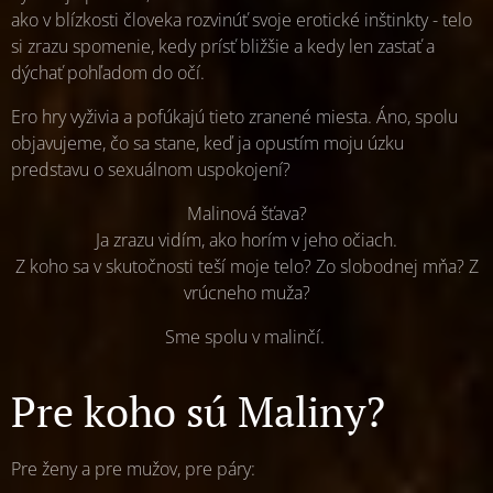
ako v blízkosti človeka rozvinúť svoje erotické inštinkty - telo
si zrazu spomenie, kedy prísť bližšie a kedy len zastať a
dýchať pohľadom do očí.
Ero hry vyživia a pofúkajú tieto zranené miesta. Áno, spolu
objavujeme, čo sa stane, keď ja opustím moju úzku
predstavu o sexuálnom uspokojení?
Malinová šťava?
Ja zrazu vidím, ako horím v jeho očiach.
Z koho sa v skutočnosti teší moje telo? Zo slobodnej mňa? Z
vrúcneho muža?
Sme spolu v malinčí.
Pre koho sú Maliny?
Pre ženy a pre mužov, pre páry: