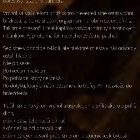
bolestivo každého partnera.
Vrchol sa stal cieľom príliš skoro. Nevedeli sme ostať v ohni
blízkosti, tak sme si ušli k orgazmom - urobím sa, urobím ťa.
Tak sme preskočili celé kapitoly rozvoja intimity a erotických
inštinktov. Aj preto má ťah na vrchol zvláštnu pachuť.
Sex sme v princípe zvládli, ale niektoré miesta v nás odvtedy
ostali hladné.
Nie po sexe.
Po niečom mäkšom.
Po pohľade, ktorý neuteká.
Po dotyku, ktorý si nás nevezme ako trofej. Ani nezviaže do
hniezdenia.
Tlačili sme na výkon, vrchol a uspokojenie príliš skoro a príliš
dlho,
skôr než sa telo naučilo hrať,
skôr než sa oči prestali báť,
skôr než dych otvoril prúd smerom k studničke, k bytosti