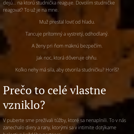
dejú... na ktorú studnička reaguje. Dovolím studničke
reagovať? To už je na mne.
Muž prestal loviť od hladu.
Tancuje prítomný a vystretý, odhodlaný.
A ženy pri ňom mäknú bezpečím.
Jak noc, ktorá dôveruje ohňu.
Koľko nehy má sila, aby otvorila studničku? Horíš?
Prečo to celé vlastne
vzniklo?
V puberte sme prežívali túžby, ktoré sa nenaplnili. To v nás
zanechalo diery a rany, ktorými sa v intimite dotýkame