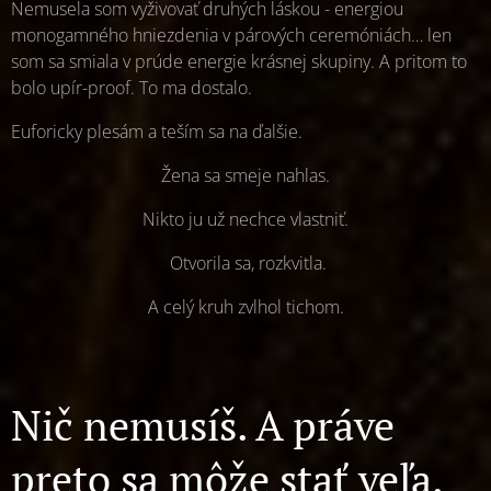
Nemusela som vyživovať druhých láskou - energiou
monogamného hniezdenia v párových ceremóniách… len
som sa smiala v prúde energie krásnej skupiny. A pritom to
bolo upír-proof. To ma dostalo.
Euforicky plesám a teším sa na ďalšie.
Žena sa smeje nahlas.
Nikto ju už nechce vlastniť.
Otvorila sa, rozkvitla.
A celý kruh zvlhol tichom.
Nič nemusíš. A práve
preto sa môže stať veľa.