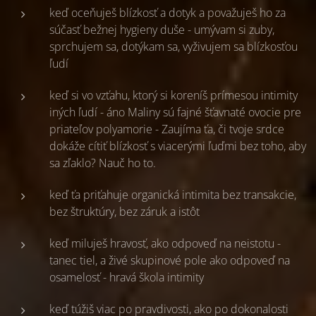
keď oceňuješ blízkosť a dotyk a považuješ ho za
súčasť bežnej hygieny duše - umývam si zuby,
sprchujem sa, dotýkam sa, vyživujem sa blízkosťou
ľudí
keď si vo vzťahu, ktorý si koreníš prímesou intimity
iných ľudí - áno Maliny sú fajné šťavnaté ovocie pre
priateľov polyamorie - Zaujíma ťa, či tvoje srdce
dokáže cítiť blízkosť s viacerými ľuďmi bez toho, aby
sa zľaklo? Nauč ho to.
keď ťa priťahuje organická intimita bez transakcie,
bez štruktúry, bez záruk a istôt
keď miluješ hravosť, ako odpoveď na neistotu -
tanec tiel, a živé skupinové pole ako odpoveď na
osamelosť - hravá škola intimity
keď túžiš viac po pravdivosti, ako po dokonalosti