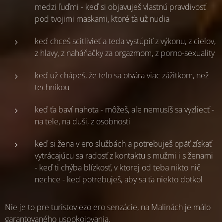
medzi ľuďmi - keď si objavuješ vlastnú pravdivosť
pod tvojimi maskami, ktoré ťa už nudia
keď chceš scitlivieť a teda vystúpiť z výkonu, z cieľov,
z hlavy, z naháňačky za orgazmom, z porno-sexuality
keď už chápeš, že telo sa otvára viac zážitkom, než
technikou
keď ťa baví nahota - môžeš, ale nemusíš sa vyzliecť -
na tele, na duši, z osobnosti
keď si žena v ero službách a potrebuješ opäť získať
vytrácajúcu sa radosť z kontaktu s mužmi i s ženami
- keď ti chýba blízkosť, v ktorej od teba nikto nič
nechce - keď potrebuješ, aby sa ťa niekto dotkol
Nie je to pre turistov ezo ero senzácie, na Malinách je málo
garantovaného uspokojovania.