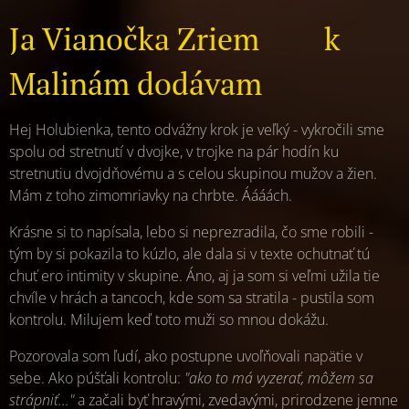
🍎
Ja Vianočka Zriem
k
Malinám dodávam
Hej Holubienka, tento odvážny krok je veľký - vykročili sme
spolu od stretnutí v dvojke, v trojke na pár hodín ku
stretnutiu dvojdňovému a s celou skupinou mužov a žien.
Mám z toho zimomriavky na chrbte. Áááách.
Krásne si to napísala, lebo si neprezradila, čo sme robili -
tým by si pokazila to kúzlo, ale dala si v texte ochutnať tú
chuť ero intimity v skupine. Áno, aj ja som si veľmi užila tie
chvíle v hrách a tancoch, kde som sa stratila - pustila som
kontrolu. Milujem keď toto muži so mnou dokážu.
Pozorovala som ľudí, ako postupne uvoľňovali napätie v
sebe. Ako púšťali kontrolu:
"ako to má vyzerať, môžem sa
strápniť..."
a začali byť hravými, zvedavými, prirodzene jemne