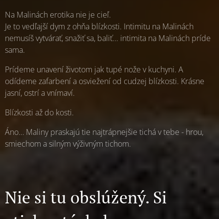
Na Malinách erotika nie je cieľ.
Je to vedľajší dym z ohňa blízkosti. Intimitu na Malinách
nemusíš vytvárať, snažiť sa, baliť... intimita na Malinách príde
sama.
Prídeme unavení životom jak tupé nože v kuchyni. A
odídeme zafarbení a osviežení od cudzej blízkosti. Krásne
jasní, ostrí a vnímaví.
Blízkosti až do kosti.
Áno… Maliny praskajú tie najtrápnejšie tichá v tebe - hrou,
smiechom a silným výživným tichom.
Nie si tu obslúžený. Si