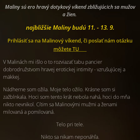
Maliny sú ero hravý dotykový víkend zbližujúcich sa mužov
a žien.
najbližšie Maliny budú 11. - 13. 9.
Prihlásiť sa na Malinový víkend, či poslať nám otázku
môžete TU
💎
V Malinách mi išlo o to rozviazať tabu pancier
dobrodružstvom hravej erotickej intimity - vzrušujúcej a
mäkkej.
Nádherne som ožila. Moje telo ožilo. Krásne som si
zažblnkala. Hoci som tento krát nebola nahá, hoci do mňa
nikto nevnikol. Cítim sa Malinovými mužmi a ženami
milovaná a pomilovaná.
Telo pri tele.
Nikto sa nikam neponáhľa.