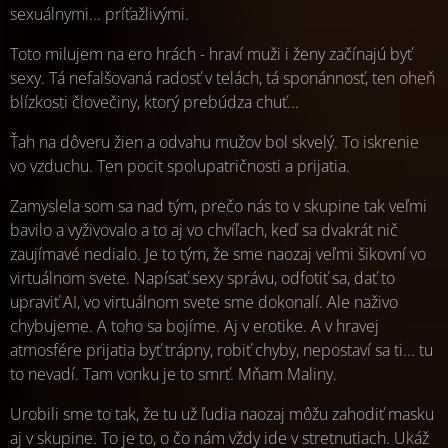
sexuálnymi... príťažlivými.
Toto milujem na ero hrách - hraví muži i ženy začínajú byť
sexy. Tá nefalšovaná radosť v telách, tá sponánnosť, ten oheň
blízkosti človečiny, ktorý prebúdza chuť...
Ťah na dôveru žien a odvahu mužov bol skvelý. To iskrenie
vo vzduchu. Ten pocit spolupatričnosti a prijatia.
Zamyslela som sa nad tým, prečo nás to v skupine tak veľmi
bavilo a vyživovalo a to aj vo chvíľach, keď sa dvakrát nič
zaujímavé nedialo. Je to tým, že sme naozaj veľmi šikovní vo
virtuálnom svete. Napísať sexy správu, odfotiť sa, dať to
upraviť AI, vo virtuálnom svete sme dokonalí. Ale naživo
chybujeme. A toho sa bojíme. Aj v erotike. A v hravej
atmosfére prijatia byť trápny, robiť chyby, nepostaví sa ti... tu
to nevadí. Tam vonku je to smrť. Mňam Maliny.
Urobili sme to tak, že tu už ľudia naozaj môžu zahodiť masku
aj v skupine. To je to, o čo nám vždy ide v stretnutiach. Ukáž