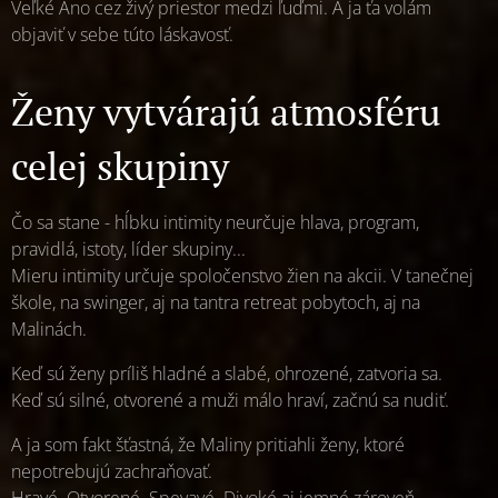
Veľké Áno cez živý priestor medzi ľuďmi. A ja ťa volám
objaviť v sebe túto láskavosť.
Ženy vytvárajú atmosféru
celej skupiny
Čo sa stane - hĺbku intimity neurčuje hlava, program,
pravidlá, istoty, líder skupiny...
Mieru intimity určuje spoločenstvo žien na akcii. V tanečnej
škole, na swinger, aj na tantra retreat pobytoch, aj na
Malinách.
Keď sú ženy príliš hladné a slabé, ohrozené, zatvoria sa.
Keď sú silné, otvorené a muži málo hraví, začnú sa nudiť.
A ja som fakt šťastná, že Maliny pritiahli ženy, ktoré
nepotrebujú zachraňovať.
Hravé. Otvorené. Spevavé. Divoké aj jemné zároveň.