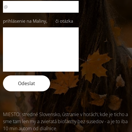
prihlásenie na Maliny, 🍒 či otázka
Odeslat
MIESTO: stredné Slovensko, ústranie v horách, kde je ticho a
sme tam len my a zvieratá biofarmy bez susedov - a je to iba
10 min autom od diaľnice.