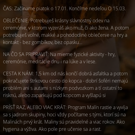
ČAS: Začíname piatok o 17.01. Končíme nedeľou O 15.03.
OBLEČENIE: Potrebuješ krásny slávnostný odev na
ceremónie, v ktorom vyzeráš ako muž, či ako žena. A potom
potrebuješ voľné, makké a pohododlné oblečenie na hry a
kontakt - bez gombíkov, bez opasku…
NA ČO SA PRIPRAVIŤ: Na mierne fyzické aktivity - hry,
ceremónie, meditácie dnu i na lúke a v lese.
CESTA K NÁM: 1,5 km od nás končí dobrá asfaltka a potom
pokračujete štrkovou cesto do kopca - dobrí šoféri nemajú
problém ani s autami s nízkym podvozkom a tí ostatní to
risknú, alebo zaparkujú pod kopcom a vyšlapú si
PRÍSŤ RAZ, ALEBO VIAC KRÁT: Program Malín rastie a vyvíja
sa s jadrom skupiny, hoci vždy počítame s tými, ktorí sú na
Malinách prvý krát. Maliny sú pravidelné a viac rokov. Ako
hygiena a výživa. Ako pole pre učenie sa a rast.