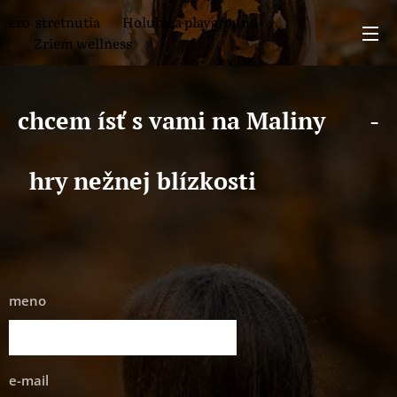
ero stretnutia 🕊 Holubica playground
🍎 Zriem wellness
🍓
chcem ísť s vami na Maliny
-
🕊️
🍎
hry nežnej blízkosti
meno
e-mail