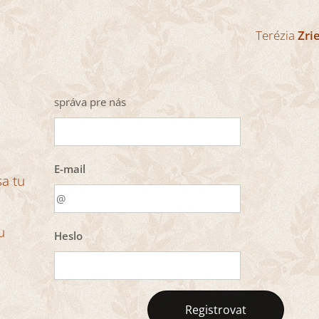
Terézia
Zri
správa pre nás
E-mail
sa tu
u
Heslo
Registrovat