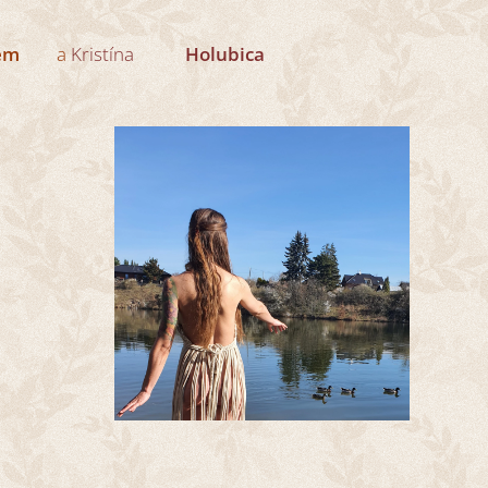
🕊
🍎
em
a
Kristína
Holubica