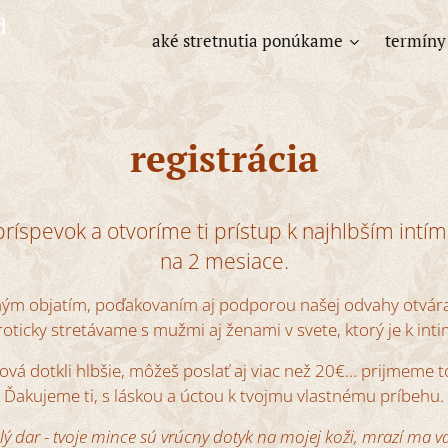
nd
aké stretnutia ponúkame
termíny
registrácia
 príspevok a otvoríme ti prístup k najhlbším int
na 2 mesiace.
chým objatím, poďakovaním aj podporou našej odvahy otvára
roticky stretávame s mužmi aj ženami v svete, ktorý je k inti
lová dotkli hlbšie, môžeš poslať aj viac než 20€… prijmeme 
Ďakujeme ti, s láskou a úctou k tvojmu vlastnému príbehu.
plý dar - tvoje mince sú vrúcny dotyk na mojej koži, mrazí ma 