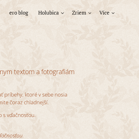
ero blog
Holubica
Zriem
Více
ímnym textom a fotografiám
ť príbehy, ktoré v sebe nosia
mite čoraz chladnejší.
to s vďačnosťou.
vďačnosťou.