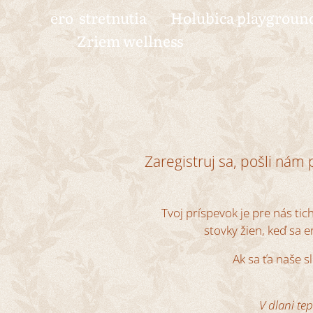
ero stretnutia 🕊 Holubica playgrou
🍎 Zriem wellness
Zaregistruj sa, pošli nám
Tvoj príspevok je pre nás ti
stovky žien, keď sa e
Ak sa ťa naše s
V dlani te